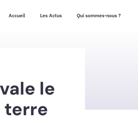
Accueil
Les Actus
Qui sommes-nous ?
vale le
 terre