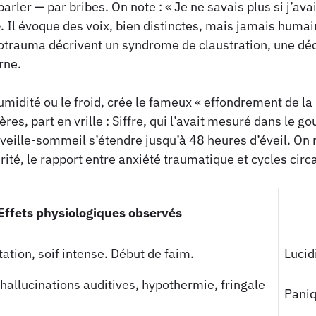
er — par bribes. On note : « Je ne savais plus si j’avais
. Il évoque des voix, bien distinctes, mais jamais huma
hotrauma décrivent un syndrome de claustration, une dé
rne.
umidité ou le froid, crée le fameux « effondrement de la
es, part en vrille : Siffre, qui l’avait mesuré dans le go
eille-sommeil s’étendre jusqu’à 48 heures d’éveil. On re
rité, le rapport entre anxiété traumatique et cycles circ
Effets physiologiques observés
tation, soif intense. Début de faim.
Lucid
hallucinations auditives, hypothermie, fringale
Paniq