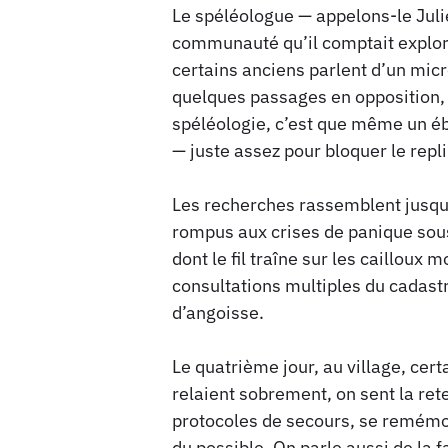
Le spéléologue — appelons-le Julie
communauté qu’il comptait explorer
certains anciens parlent d’un micr
quelques passages en opposition, 
spéléologie, c’est que même un éboul
— juste assez pour bloquer le rep
Les recherches rassemblent jusqu
rompus aux crises de panique sous
dont le fil traîne sur les cailloux 
consultations multiples du cadastre
d’angoisse.
Le quatrième jour, au village, ce
relaient sobrement, on sent la ret
protocoles de secours, se remémore
du possible. On parle aussi de la f