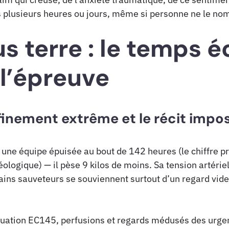
s plusieurs heures ou jours, même si personne ne le n
s terre : le temps éc
 l’épreuve
inement extrême et le récit imposs
ne équipe épuisée au bout de 142 heures (le chiffre pré
logique) — il pèse 9 kilos de moins. Sa tension artériell
rtains sauveteurs se souviennent surtout d’un regard vid
acuation EC145, perfusions et regards médusés des urgen