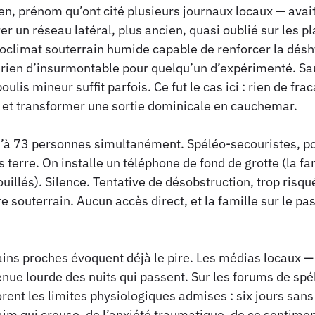
n, prénom qu’ont cité plusieurs journaux locaux — avait 
 un réseau latéral, plus ancien, quasi oublié sur les pl
oclimat souterrain humide capable de renforcer la déshy
rien d’insurmontable pour quelqu’un d’expérimenté. Sauf
is mineur suffit parfois. Ce fut le cas ici : rien de frac
li et transformer une sortie dominicale en cauchemar.
’à 73 personnes simultanément. Spéléo-secouristes, p
 terre. On installe un téléphone de fond de grotte (la 
mouillés). Silence. Tentative de désobstruction, trop risqué
 souterrain. Aucun accès direct, et la famille sur le pas
rtains proches évoquent déjà le pire. Les médias locaux
enue lourde des nuits qui passent. Sur les forums de sp
nt les limites physiologiques admises : six jours sans e
aim qui creuse, de l’anxiété traumatique, de ce sentiment