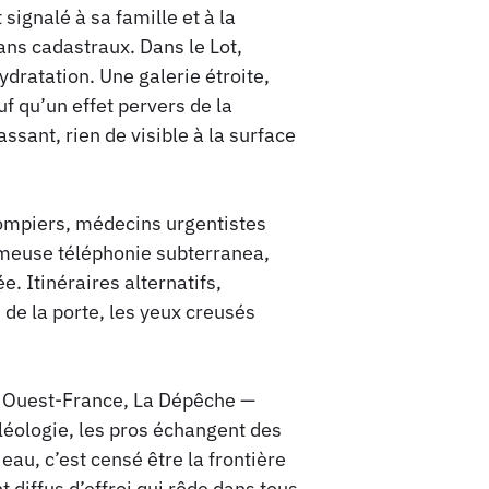
signalé à sa famille et à la
ans cadastraux. Dans le Lot,
dratation. Une galerie étroite,
 qu’un effet pervers de la
assant, rien de visible à la surface
ompiers, médecins urgentistes
fameuse téléphonie subterranea,
e. Itinéraires alternatifs,
 de la porte, les yeux creusés
 — Ouest-France, La Dépêche —
éléologie, les pros échangent des
au, c’est censé être la frontière
 diffus d’effroi qui rôde dans tous