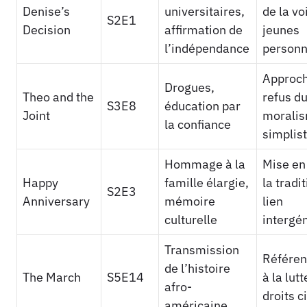
Denise’s
universitaires,
de la vo
S2E1
Decision
affirmation de
jeunes
l’indépendance
person
Approch
Drogues,
Theo and the
refus d
S3E8
éducation par
Joint
morali
la confiance
simplis
Hommage à la
Mise en
Happy
famille élargie,
la tradi
S2E3
Anniversary
mémoire
lien
culturelle
intergé
Transmission
Référen
de l’histoire
The March
S5E14
à la lut
afro-
droits c
américaine