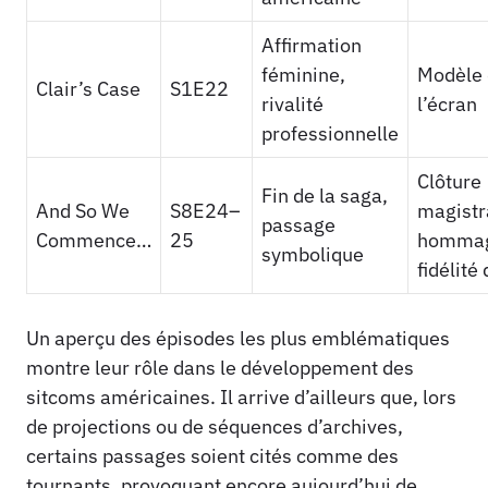
Affirmation
féminine,
Modèle 
Clair’s Case
S1E22
rivalité
l’écran
professionnelle
Clôture
Fin de la saga,
And So We
S8E24–
magistr
passage
Commence…
25
hommag
symbolique
fidélité
Un aperçu des épisodes les plus emblématiques
montre leur rôle dans le développement des
sitcoms américaines. Il arrive d’ailleurs que, lors
de projections ou de séquences d’archives,
certains passages soient cités comme des
tournants, provoquant encore aujourd’hui de