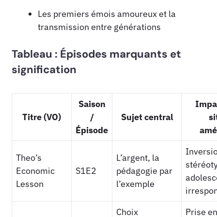
Les premiers émois amoureux et la
transmission entre générations
Tableau : Épisodes marquants et
signification
Saison
Impac
Titre (VO)
/
Sujet central
s
Épisode
amé
Inversi
Theo’s
L’argent, la
stéréot
Economic
S1E2
pédagogie par
adolesc
Lesson
l’exemple
irrespo
Choix
Prise e