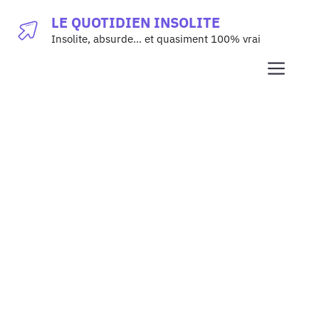
Aller
LE QUOTIDIEN INSOLITE
au
Insolite, absurde… et quasiment 100% vrai
contenu
Men