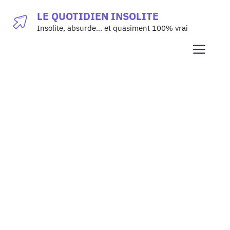
Aller
LE QUOTIDIEN INSOLITE
au
Insolite, absurde… et quasiment 100% vrai
contenu
Men