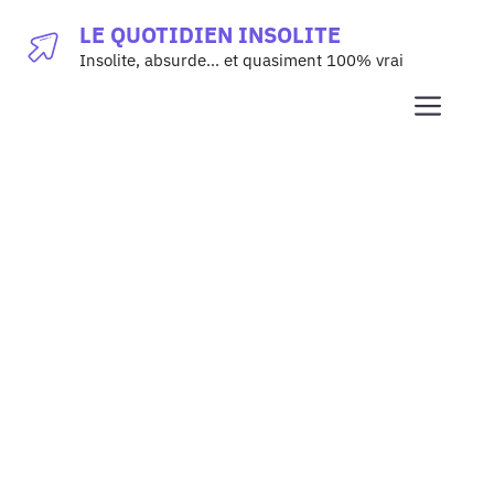
Aller
LE QUOTIDIEN INSOLITE
au
Insolite, absurde… et quasiment 100% vrai
contenu
Men