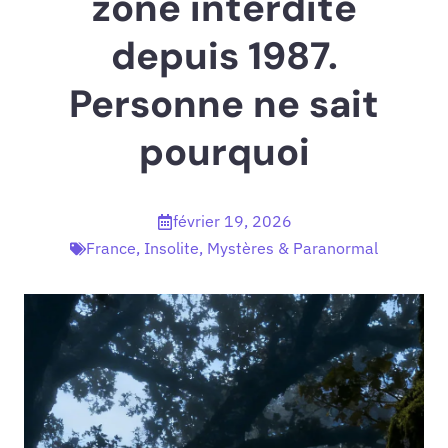
zone interdite
depuis 1987.
Personne ne sait
pourquoi
février 19, 2026
France
,
Insolite
,
Mystères & Paranormal