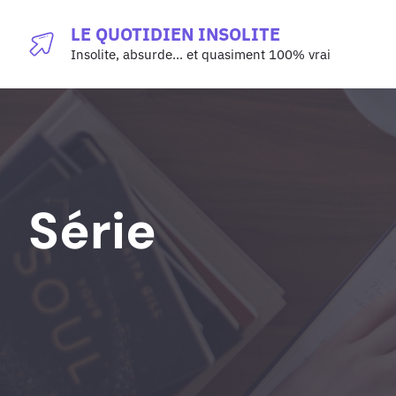
Aller
LE QUOTIDIEN INSOLITE
au
Insolite, absurde… et quasiment 100% vrai
contenu
Série