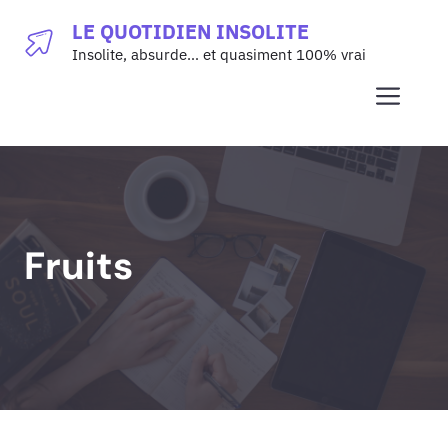
Aller
LE QUOTIDIEN INSOLITE
au
Insolite, absurde… et quasiment 100% vrai
contenu
Men
Fruits