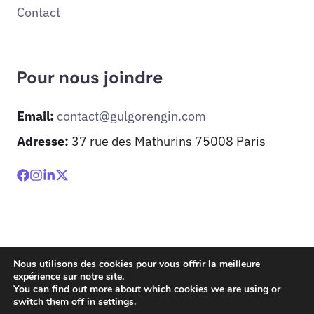
Contact
Pour nous joindre
Email:
contact@gulgorengin.com
Adresse:
37 rue des Mathurins 75008 Paris
Nous utilisons des cookies pour vous offrir la meilleure
expérience sur notre site.
You can find out more about which cookies we are using or
Politique de confidentialité
Mentions légales
switch them off in
settings
.
Politique de cookies
Plan du site