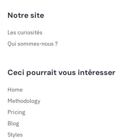
Notre site
Les curiosités
Qui sommes-nous ?
Ceci pourrait vous intéresser
Home
Methodology
Pricing
Blog
Styles