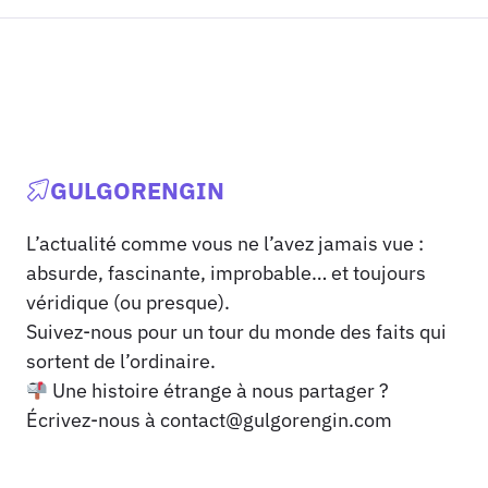
GULGORENGIN
L’actualité comme vous ne l’avez jamais vue :
absurde, fascinante, improbable… et toujours
véridique (ou presque).
Suivez-nous pour un tour du monde des faits qui
sortent de l’ordinaire.
Une histoire étrange à nous partager ?
Écrivez-nous à
contact@gulgorengin.com